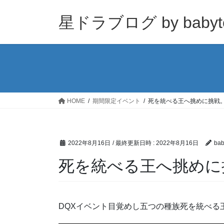
コ
ナ
ン
ビ
星ドラブログ by babyt
テ
ゲ
ン
ー
ツ
シ
へ
ョ
ス
ン
キ
に
ッ
移
HOME
期間限定イベント
死を統べる王へ挑めに挑戦
プ
動
2022年8月16日
/ 最終更新日時 :
2022年8月16日
bab
死を統べる王へ挑めに
DQXイベント目覚めし五つの種族死を統べる