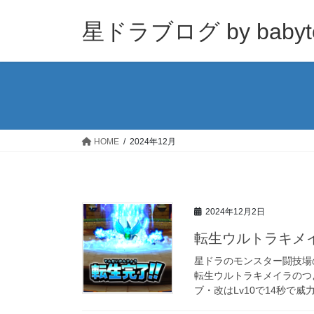
コ
ナ
ン
ビ
星ドラブログ by babyt
テ
ゲ
ン
ー
ツ
シ
へ
ョ
ス
ン
キ
に
ッ
移
HOME
2024年12月
プ
動
2024年12月2日
転生ウルトラキメ
星ドラのモンスター闘技場
転生ウルトラキメイラのつ
ブ・改はLv10で14秒で威力