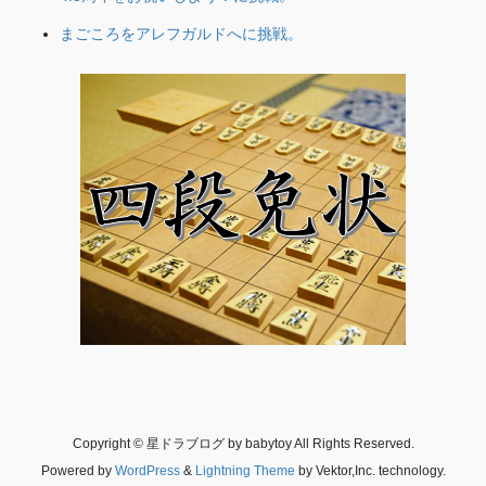
まごころをアレフガルドへに挑戦。
Copyright © 星ドラブログ by babytoy All Rights Reserved.
Powered by
WordPress
&
Lightning Theme
by Vektor,Inc. technology.