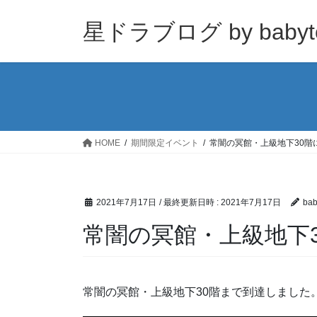
コ
ナ
ン
ビ
星ドラブログ by babyt
テ
ゲ
ン
ー
ツ
シ
へ
ョ
ス
ン
キ
に
ッ
移
HOME
期間限定イベント
常闇の冥館・上級地下30階
プ
動
2021年7月17日
/ 最終更新日時 :
2021年7月17日
bab
常闇の冥館・上級地下
常闇の冥館・上級地下30階まで到達しました