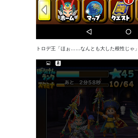
トロデ王「ほぉ……なんとも大した根性じゃ